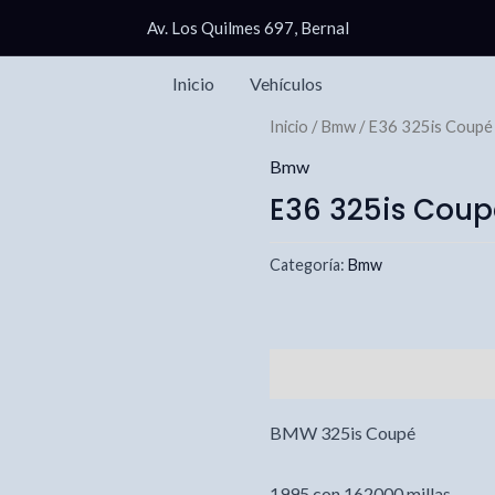
Av. Los Quilmes 697, Bernal
Inicio
Vehículos
Inicio
/
Bmw
/ E36 325is Coupé
Bmw
E36 325is Coup
Categoría:
Bmw
Descripción
Información ad
BMW 325is Coupé
1995 con 162000 millas