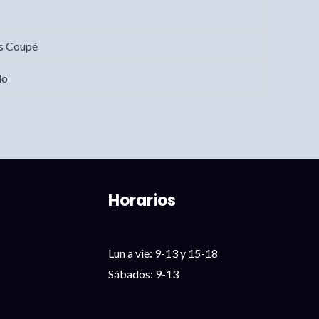
s Coupé
do
Horarios
Lun a vie: 9-13 y 15-18
Sábados: 9-13