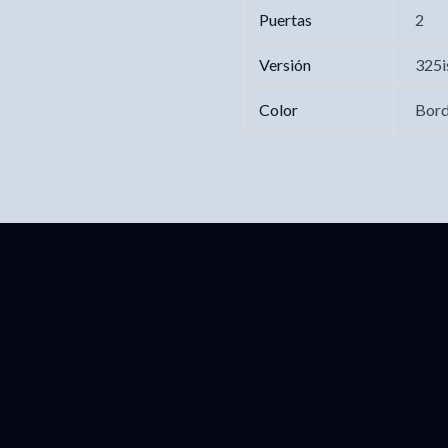
Puertas
2
Versión
325i
Color
Bor