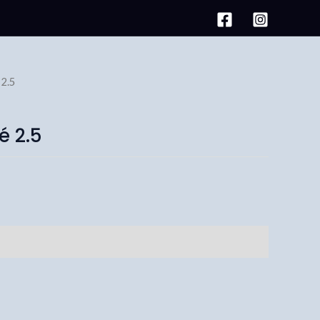
 2.5
é 2.5
icional