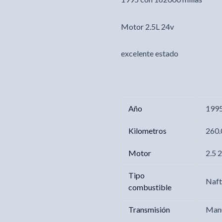
Motor 2.5L 24v
excelente estado
Año
199
Kilometros
260
Motor
2.5 
Tipo
Naf
combustible
Transmisión
Man