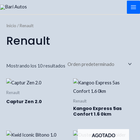
Ir
MA
al
M
contenido
Inicio
/ Renault
Renault
Mostrando los 10 resultados
Renault
Captur Zen 2.0
Renault
Kangoo Express 5as
Confort 1.6 0km
AGOTADO